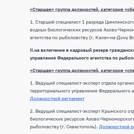
«Старшая» группа должностей, категория «о
1. Старший специалист 1 разряда Цимлянского
водных биологических ресурсов Азово-Черно
агентства по рыболовству (г. Калач-на-Дону В
II.
на включение в кадровый резерв гражданс
управления Федерального агентства по рыбол
«Старшая» группа должностей, категория «сп
1. Ведущий специалист-эксперт отдела орган
территориального управления Федерального аг
Должностной регламент
2. Ведущий специалист-эксперт Крымского отд
биологических ресурсов Азово-Черноморского
рыболовству (г. Севастополь).
Должностной р