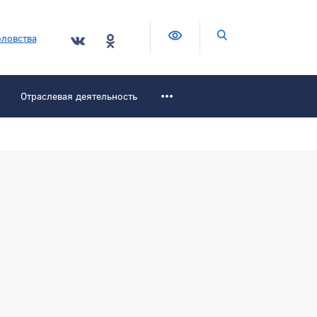
Версия для слабовидящих
Поиск по сайту
ловства
Отраслевая деятельность
Боковая панель