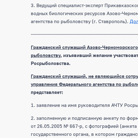
3. Ведущий специалист-эксперт Прикавказског
водных биологических ресурсов Азово-Черно
агентства по рыболовству (г. Ставрополь).
Дол
---------------------------------------------------------------------
Гражданский служащий Азово-Черноморского 
рыболовству
, изъявивший желание участвоват
Росрыболовства.
Гражданский служащий, не являющийся сотр
управления Федерального агентства по рыбол
представляет:
1. заявление на имя руководителя АЧТУ Роср
2. заполненную и подписанную анкету по фор
от 26.05.2005 № 667-р, с фотографией (анкет
государственного органа, в котором граждан