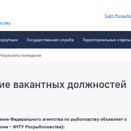
Сайт Росрыбо
вству
коррупции
Государственная служба
Территориальные отделы
Результаты конкурсов
ие вакантных должностей
акантных должностей 05.09.19
ние Федерального агентства по рыболовству объявляет о
алее – АЧТУ Росрыболовства):