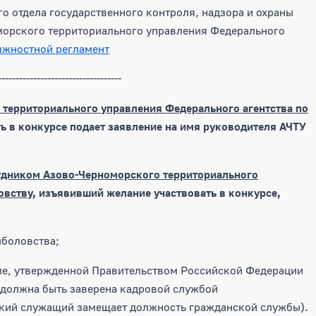
о отдела государственного контроля, надзора и охраны
морского территориального управления Федерального
жностной регламент
-----------------------------------
территориального управления Федерального агентства по
ь в конкурсе подает заявление на имя руководителя АЧТУ
удником Азово-Черноморского территориального
овству
, изъявивший желание участвовать в конкурсе,
ыболовства;
ме, утвержденной Правительством Российской Федерации
а должна быть заверена кадровой службой
ский служащий замещает должность гражданской службы).